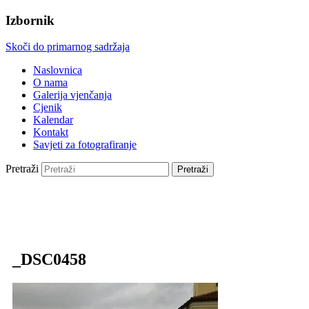
Izbornik
Skoči do primarnog sadržaja
Naslovnica
O nama
Galerija vjenčanja
Cjenik
Kalendar
Kontakt
Savjeti za fotografiranje
Pretraži
_DSC0458