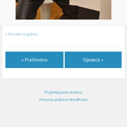
«
Povratak na galeriju
« Prethodno
Sljedeće »
Pogledaj punu stranicu
Ponosno pokreće WordPress