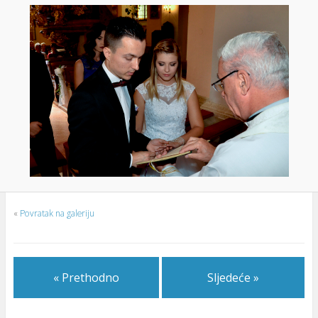
«
Povratak na galeriju
« Prethodno
Sljedeće »